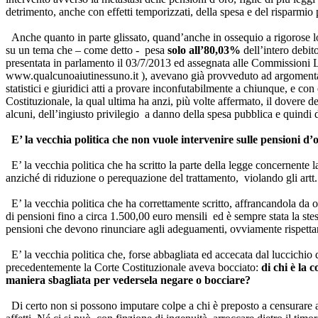
detrimento, anche con effetti temporizzati, della spesa e del risparmio 
Anche quanto in parte glissato, quand’anche in ossequio a rigorose log
su un tema che – come detto - pesa
solo all’80,03%
dell’intero debito
presentata in parlamento il 03/7/2013 ed assegnata alle Commissioni Lavo
www.qualcunoaiutinessuno.it ), avevano già provveduto ad argomentarne
statistici e giuridici atti a provare inconfutabilmente a chiunque, e co
Costituzionale, la qual ultima ha anzi, più volte affermato, il dovere 
alcuni, dell’ingiusto privilegio a danno della spesa pubblica e quindi di t
E’ la vecchia politica che non vuole intervenire sulle pensioni d
E’ la vecchia politica che ha scritto la parte della legge concernente la 
anziché di riduzione o perequazione del trattamento, violando gli artt.
E’ la vecchia politica che ha correttamente scritto, affrancandola da og
di pensioni fino a circa 1.500,00 euro mensili ed è sempre stata la stes
pensioni che devono rinunciare agli adeguamenti, ovviamente rispettand
E’ la vecchia politica che, forse abbagliata ed accecata dal luccichio de
precedentemente la Corte Costituzionale aveva bocciato:
di chi è la 
maniera sbagliata per vedersela negare o bocciare?
Di certo non si possono imputare colpe a chi è preposto a censurare atti