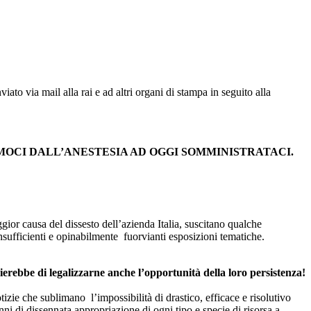
o via mail alla rai e ad altri organi di stampa in seguito alla
AMOCI DALL’ANESTESIA AD OGGI SOMMINISTRATACI.
ggior causa del dissesto dell’azienda Italia, suscitano qualche
nsufficienti e opinabilmente fuorvianti esposizioni tematiche.
ierebbe di legalizzarne anche l’opportunità della loro persistenza!
izie che sublimano l’impossibilità di drastico, efficace e risolutivo
nni di dissennata appropriazione di ogni tipo e specie di risorsa a