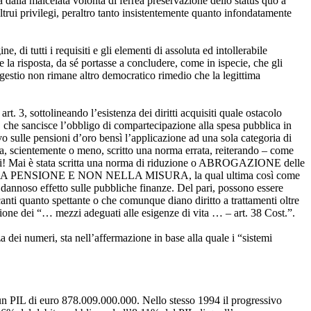
ra dalla malcelata volontà di ferrea preservazione dello status quo a
altrui privilegi, peraltro tanto insistentemente quanto infondatamente
 di tutti i requisiti e gli elementi di assoluta ed intollerabile
ve la risposta, da sé portasse a concludere, come in ispecie, che gli
alagestio non rimane altro democratico rimedio che la legittima
t. 3, sottolineando l’esistenza dei diritti acquisiti quale ostacolo
53, che sancisce l’obbligo di compartecipazione alla spesa pubblica in
evo sulle pensioni d’oro bensì l’applicazione ad una sola categoria di
scientemente o meno, scritto una norma errata, reiterando – come
zioni! Mai è stata scritta una norma di riduzione o ABROGAZIONE delle
LA PENSIONE E NON NELLA MISURA, la qual ultima così come
 dannoso effetto sulle pubbliche finanze. Del pari, possono essere
nti quanto spettante o che comunque diano diritto a trattamenti oltre
nsione dei “… mezzi adeguati alle esigenze di vita … – art. 38 Cost.”.
 dei numeri, sta nell’affermazione in base alla quale i “sistemi
un PIL di euro 878.009.000.000. Nello stesso 1994 il progressivo