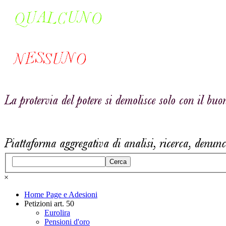
Cerca
×
Home Page e Adesioni
Petizioni art. 50
Eurolira
Pensioni d'oro