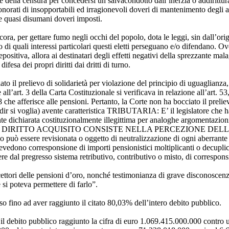
ore della censura per concedersi un salvacondotto dall’inerzia o addirittu
ti onorati di insopportabili ed irragionevoli doveri di mantenimento degli 
i e quasi disumani doveri imposti.
a, per gettare fumo negli occhi del popolo, dota le leggi, sin dall’origine,
/o di quali interessi particolari questi eletti perseguano e/o difendano. O
prepositiva, allora ai destinatari degli effetti negativi della sprezzante m
ifesa dei propri diritti dai dritti di turno.
 il prelievo di solidarietà per violazione del principio di uguaglianza, ar
 all’art. 3 della Carta Costituzionale si verificava in relazione all’art. 
38 che afferisce alle pensioni. Pertanto, la Corte non ha bocciato il preli
oglia) avente caratteristica TRIBUTARIA: E’ il legislatore che ha, 
ente dichiarata costituzionalmente illegittima per analoghe argomenta
no, che il DIRITTO ACQUISITO CONSISTE NELLA PERCEZIONE DEL
o può essere revisionata o oggetto di neutralizzazione di ogni aberrante
vedono corresponsione di importi pensionistici moltiplicanti o decuplica
dere dal pregresso sistema retributivo, contributivo o misto, di correspo
ettori delle pensioni d’oro, nonché testimonianza di grave disconoscenza
si poteva permettere di farlo”.
o fino ad aver raggiunto il citato 80,03% dell’intero debito pubblico.
l debito pubblico raggiunto la cifra di euro 1.069.415.000.000 contro 