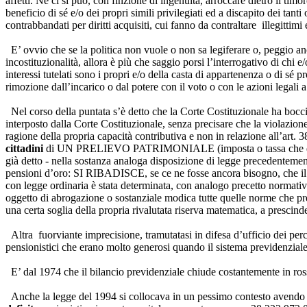
affetti. Né ci si può, con finzione di ingenuità, arroccare dietro il tim
beneficio di sé e/o dei propri simili privilegiati ed a discapito dei tan
contrabbandati per diritti acquisiti, cui fanno da contraltare illegittim
E’ ovvio che se la politica non vuole o non sa legiferare o, peggio ancor
incostituzionalità, allora è più che saggio porsi l’interrogativo di chi e
interessi tutelati sono i propri e/o della casta di appartenenza o di sé 
rimozione dall’incarico o dal potere con il voto o con le azioni legali a d
Nel corso della puntata s’è detto che la Corte Costituzionale ha bocciato
interposto dalla Corte Costituzionale, senza precisare che la violazione
ragione della propria capacità contributiva e non in relazione all’art. 
cittadini
di UN PRELIEVO PATRIMONIALE (imposta o tassa che dir si v
già detto - nella sostanza analoga disposizione di legge precedentem
pensioni d’oro: SI RIBADISCE, se ce ne fosse ancora bisog
con legge ordinaria è stata determinata, con analogo precetto normativ
oggetto di abrogazione o sostanziale modica tutte quelle norme che pre
una certa soglia della propria rivalutata riserva matematica, a prescin
Altra fuorviante imprecisione, tramutatasi in difesa d’ufficio dei perc
pensionistici che erano molto generosi quando il sistema previdenziale 
E’ dal 1974 che il bilancio previdenziale chiude costantemente in ross
Anche la legge del 1994 si collocava in un pessimo contesto avendo i