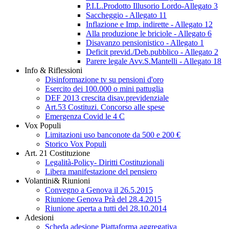
P.I.L.Prodotto Illusorio Lordo-Allegato 3
Saccheggio - Allegato 11
Inflazione e Imp. indirette - Allegato 12
Alla produzione le briciole - Allegato 6
Disavanzo pensionistico - Allegato 1
Deficit previd./Deb.pubblico - Allegato 2
Parere legale Avv.S.Mantelli - Allegato 18
Info & Riflessioni
Disinformazione tv su pensioni d'oro
Esercito dei 100.000 o mini pattuglia
DEF 2013 crescita disav.previdenziale
Art.53 Costituzi. Concorso alle spese
Emergenza Covid le 4 C
Vox Populi
Limitazioni uso banconote da 500 e 200 €
Storico Vox Populi
Art. 21 Costituzione
Legalità-Policy- Diritti Costituzionali
Libera manifestazione del pensiero
Volantini& Riunioni
Convegno a Genova il 26.5.2015
Riunione Genova Prà del 28.4.2015
Riunione aperta a tutti del 28.10.2014
Adesioni
Scheda adesione Piattaforma aggregativa