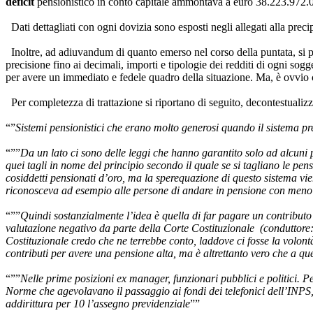
deficit
pensionistico in conto capitale ammontava a euro 38.223.972.0
Dati dettagliati con ogni dovizia sono esposti negli allegati alla prec
Inoltre, ad adiuvandum di quanto emerso nel corso della puntata, si pre
precisione fino ai decimali, importi e tipologie dei redditi di ogni sogg
per avere un immediato e fedele quadro della situazione. Ma, è ovvio che
Per completezza di trattazione si riportano di seguito, decontestualizzat
“”
Sistemi pensionistici che erano molto generosi quando il sistema pre
“””
Da un lato ci sono delle leggi che hanno garantito solo ad alcuni pe
quei tagli in nome del principio secondo il quale se si tagliano le pen
cosiddetti pensionati d’oro, ma la sperequazione di questo sistema viene
riconosceva ad esempio alle persone di andare in pensione con meno di
“””
Quindi sostanzialmente l’idea è quella di far pagare un contributo
valutazione negativo da parte della Corte Costituzionale (conduttore: è 
Costituzionale credo che ne terrebbe conto, laddove ci fosse la volont
contributi per avere una pensione alta, ma è altrettanto vero che a q
“””
Nelle prime posizioni ex manager, funzionari pubblici e politici. 
Norme che agevolavano il passaggio ai fondi dei telefonici dell’INPS,
addirittura per 10 l’assegno previdenziale
””