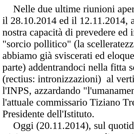
N
elle due ultime riunioni ape
il 28.10.2014 ed il 12.11.2014
nostra capacità di prevedere ed i
"sorcio pollitico"
(la scelleratez
abbiamo già sviscerati ed eloqu
parte) addentrandoci nella fitta 
(rectius: intronizzazioni) al vert
l'INPS, azzardando
"l'umanamen
l'attuale commissario Tiziano Tr
Presidente dell'Istituto.
O
ggi (20.11.2014), sul quoti